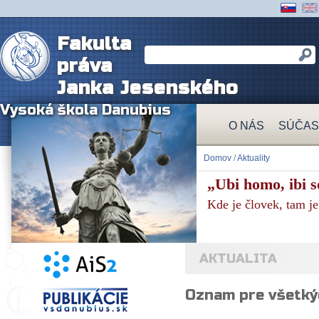
Fakulta
práva
Janka Jesenského
Vysoká škola Danubius
O NÁS
SÚČAS
Domov
/
Aktuality
„Ubi homo, ibi so
Kde je človek, tam je
AKTUALITA
Oznam pre všetký