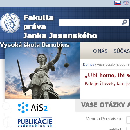
Fakulta
práva
Janka Jesenského
Vysoká škola Danubius
O NÁS
SÚČAS
Domov
/ Vaše otázky a podne
„Ubi homo, ibi so
Kde je človek, tam je
VAŠE OTÁZKY 
Meno a Priezvisko :
e-Mail :