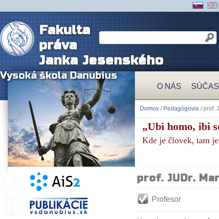
Fakulta
práva
Janka Jesenského
Vysoká škola Danubius
O NÁS
SÚČAS
Domov
/
Pedagógovia
/ prof.
„Ubi homo, ibi so
Kde je človek, tam je
prof. JUDr. Mar
Profesor