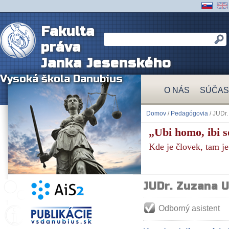
Fakulta
práva
Janka Jesenského
Vysoká škola Danubius
O NÁS
SÚČAS
Domov
/
Pedagógovia
/ JUDr
„Ubi homo, ibi so
Kde je človek, tam je
JUDr. Zuzana 
Odborný asistent